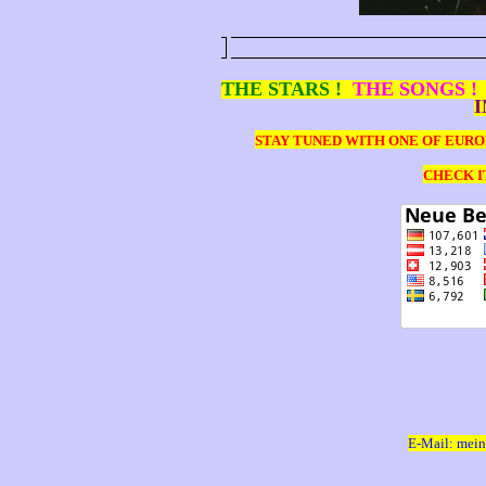
THE STARS !
THE SONGS !
I
STAY TUNED WITH ONE OF EURO
CHECK I
E-Mail: mei